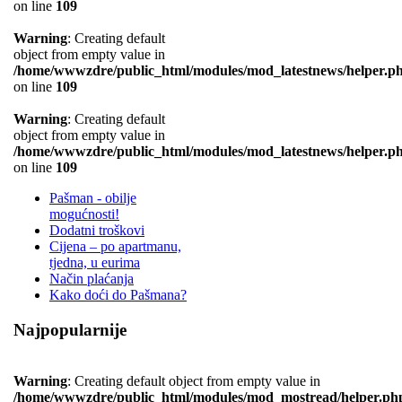
on line
109
Warning
: Creating default
object from empty value in
/home/wwwzdre/public_html/modules/mod_latestnews/helper.p
on line
109
Warning
: Creating default
object from empty value in
/home/wwwzdre/public_html/modules/mod_latestnews/helper.p
on line
109
Pašman - obilje
mogućnosti!
Dodatni troškovi
Cijena – po apartmanu,
tjedna, u eurima
Način plaćanja
Kako doći do Pašmana?
Najpopularnije
Warning
: Creating default object from empty value in
/home/wwwzdre/public_html/modules/mod_mostread/helper.ph